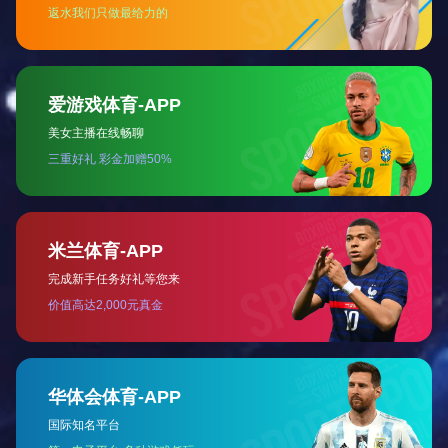
福州振动盘底座
灯丝振动盘