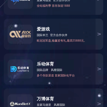
揭秘振动盘底座如何鉴别好坏
福州道同带你认识什么是振动盘
振动盘厂家告诉你振动盘振动乏力或过慢的原因
浅析振动盘工作原理
精密振动盘
螺丝振动盘
自动振动盘
您所在的位置：
XINGKONG.COM-星空(中国)
> 产品中心