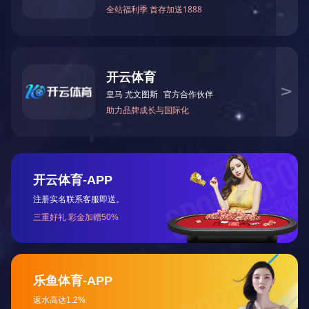
薄片振动盘底座