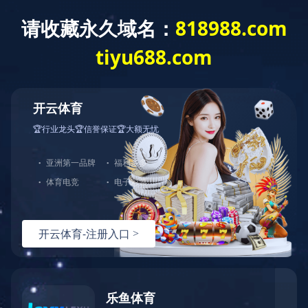
XINGKONG.COM
XINGKONG.COM-星空(中国)
视觉检测设备
振动盘
电子五金/塑料类精密振动
盘
食品/医药/小商品类振动
盘
振动顶盘展示
振动盘辅助设备展示
涂层举例
非标自动化产品
振动盘展示
振动底座展示
控制器展示
行业用途展示