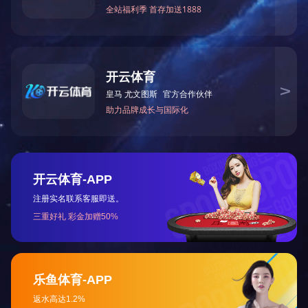
[2021-08-11]
福建振动盘温升过高对马达本身的潜在危害甚大，下面
是小编整理的一些关于震动盘温升过高的原因和处理办
法。
自动上料振动盘的调整方法
有哪些
[2021-08-10]
福州自动上料振动盘的调整方法:打开控制器，将幅度调
整到满量程的35%至40%。你应该看到一些部分开始移
动。如果速度太低，振幅会缓慢增加，直到达到令人满
意的水平。