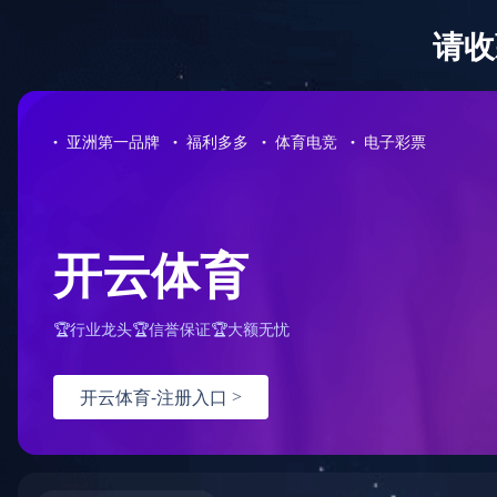
XINGKONG.COM
XINGKONG.COM-星空(中国)
视觉检测设备
振动盘
电子五金/塑料类精密振动
盘
食品/医药/小商品类振动
盘
振动顶盘展示
振动盘辅助设备展示
涂层举例
非标自动化产品
振动盘展示
振动底座展示
控制器展示
行业用途展示