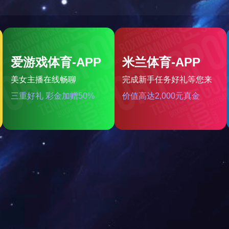
品/医药/小商品类振动盘
力加力于材料，对材料进行运动运输的机器。